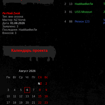
2
13
НакМакФигЛи
3
91
USS Missouri
J
ЛетNий Zной
Тип: вне сезона
Мастер: NZ Nvrsk
V
4
88
Регион 123
Дата:
01.08.2026
P
Заявлено: 3
Последняя: НакМакФигЛи
Взносов: 3
Календарь проекта
Август 2026
Пн
Вт
Ср
Чт
Пт
Сб
Вс
N
Z
2
6
3
4
5
7
8
9
10
11
12
13
14
15
16
17
18
19
20
21
22
23