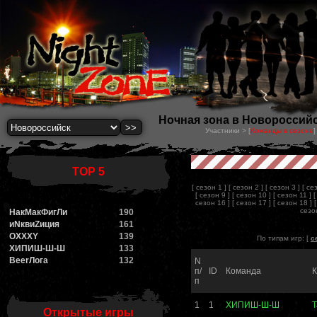
Ночная зона в Новороссийск
Участники > [
Команды в сезоне
]
TOP 5
[ сезон 1 ]
[ сезон 2 ]
[ сезон 3 ]
[ се
[ сезон 9 ]
[ сезон 10 ]
[ сезон 11 ]
[
сезон 16 ]
[ сезон 17 ]
[ сезон 18 ]
сезон
НакМакФигЛи
190
иNквиZиция
161
OXXXY
139
По типам игр: [
с
ХИПИШ-Ш-Ш
133
BeerЛога
132
N
п/
ID
Команда
К
п
1
1
ХИПИШ-Ш-Ш
T
Открытые игры