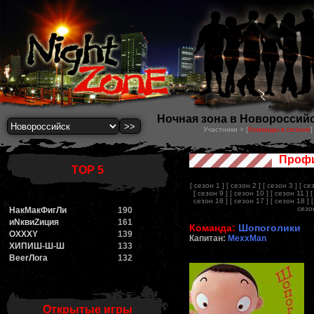
Ночная зона в Новороссийск
Участники > [
Команды в сезоне
]
Профи
TOP 5
[ сезон 1 ]
[ сезон 2 ]
[ сезон 3 ]
[ се
[ сезон 9 ]
[ сезон 10 ]
[ сезон 11 ]
[
сезон 16 ]
[ сезон 17 ]
[ сезон 18 ]
сезон
НакМакФигЛи
190
иNквиZиция
161
Команда:
Шопоголики
OXXXY
139
Капитан:
MexxMan
ХИПИШ-Ш-Ш
133
BeerЛога
132
Открытые игры