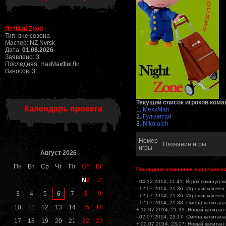
ЛетNий Zной
Тип: вне сезона
Мастер: NZ Nvrsk
Дата:
01.08.2026
Заявлено: 3
Последняя: НакМакФигЛи
Взносов: 3
Текущий список игроков кома
Календарь проекта
1.
MexxMan
2.
Гульчитай
3.
Nikolaich
Номер
Название игры
игры
Август 2026
Пн
Вт
Ср
Чт
Пт
Сб
Вс
Последние изменения в составе к
N
Z
2
- 04.12.2014, 11:41: Игрок покинул 
- 12.07.2014, 21:36: Игрок исключен
6
3
4
5
7
8
9
- 12.07.2014, 21:36: Игрок исключен
- 12.07.2014, 21:33: Смена капитана
10
11
12
13
14
15
16
+ 12.07.2014, 21:33: Новый капитан
- 02.07.2014, 23:17: Смена капитана
17
18
19
20
21
22
23
+ 02.07.2014, 23:17: Новый капитан