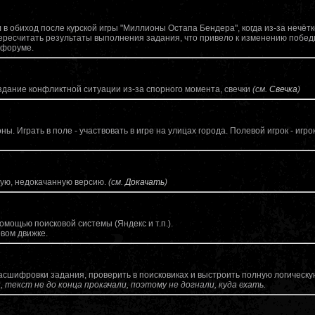
в обиход после курской игры "Миллионы Остапа Бендера", когда из-за нечёт
пересчитать результаты выполнения задания, что привело к изменению победи
 форуме.
дание конфликтной ситуации из-за спорного момента, свечки
(см.
Свечка
)
ы. Играть в поле - участвовать в игре на улицах города. Полевой игрок - иг
ую, недокачанную версию.
(см.
Докачать
)
омощью поисковой системы (Яндекс и т.п.).
овом движке.
сшифровки задания, проверить в поисковиках и выстроить полную логическую
, текст не до конца прокачали, поэтому не догнали, куда ехать.