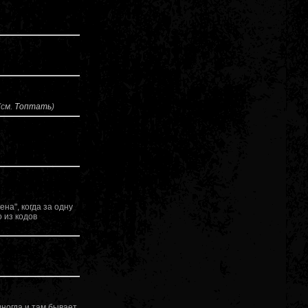
(см.
Топтать
)
на", когда за одну
 из кодов
иногда и там бывает