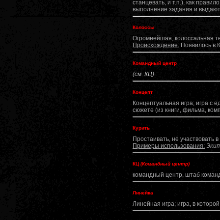
станцевать, и т.п.), как прав
выполнение задания и выдают
Колоссы
Огромнейшая, колоссальная те
Происхождение:
Появилось в К
Командный центр
(см.
КЦ
)
Концепт
Концептуальная игра; игра с 
сюжете (из книги, фильма, ком
Курить
Простаивать, не участвовать 
Примеры использования:
Экип
КЦ
(Командный центр)
командный центр, штаб команд
Линейка
Линейная игра; игра, в котор