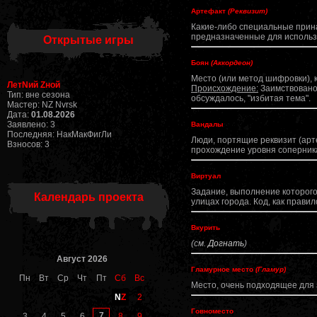
Артефакт
(Реквизит)
Какие-либо специальные прина
предназначенные для использ
Открытые игры
Боян
(Аккордеон)
Место (или метод шифровки), 
ЛетNий Zной
Происхождение:
Заимствовано 
Тип: вне сезона
обсуждалось, "избитая тема".
Мастер: NZ Nvrsk
Дата:
01.08.2026
Заявлено: 3
Вандалы
Последняя: НакМакФигЛи
Люди, портящие реквизит (арт
Взносов: 3
прохождение уровня соперник
Виртуал
Задание, выполнение которого
Календарь проекта
улицах города. Код, как прави
Вкурить
(см.
Догнать
)
Август 2026
Гламурное место
(Гламур)
Пн
Вт
Ср
Чт
Пт
Сб
Вс
Место, очень подходящее для 
N
Z
2
Говноместо
7
3
4
5
6
8
9