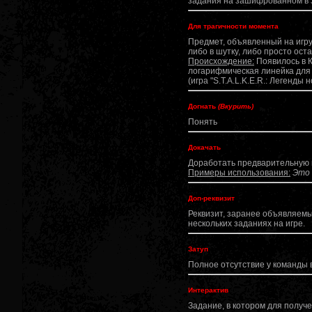
задания на зашифрованном в з
Для трагичности момента
Предмет, объявленный на игру
либо в шутку, либо просто ос
Происхождение:
Появилось в К
логарифмическая линейка для т
(игра "S.T.A.L.K.E.R.: Легенды
Догнать
(Вкурить)
Понять
Докачать
Доработать предварительную 
Примеры использования:
Это 
Доп-реквизит
Реквизит, заранее объявляемы
нескольких заданиях на игре.
Затуп
Полное отсутствие у команды
Интерактив
Задание, в котором для получе