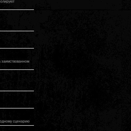
тролируют
а заимствованном
о одному сценарию