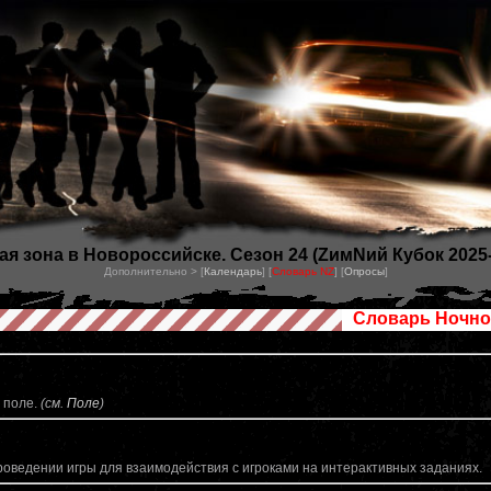
ая зона в Новороссийске. Сезон 24 (ZимNий Кубок 2025-
Дополнительно > [
Календарь
] [
Словарь NZ
] [
Опросы
]
Словарь Ночно
 поле.
(см.
Поле
)
роведении игры для взаимодействия с игроками на интерактивных заданиях.