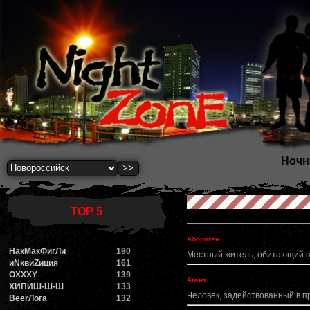
Ночн
TOP 5
Абориген
НакМакФигЛи
190
Местный житель, обитающий в
иNквиZиция
161
OXXXY
139
Агент
ХИПИШ-Ш-Ш
133
Человек, задействованный в п
BeerЛога
132