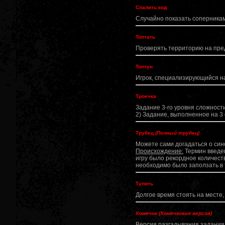
Спалить код
Случайно показать соперника
Топтать
Проверять территорию на пре
Топтун
Игрок, специализирующийся на
Троечка
Задание 3-го уровня сложности
2) Задание, выполненное на 3 
Трубец
(Полный трубец)
Можете сами догадаться о сино
Происхождение:
Термин введен
игру было рекордное количеств
необходимо было заползать в 
Тупить
Долгое время стоять на месте
Хомячок
(Хомячковая версия)
Версия разгадывания задания,