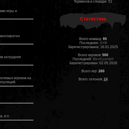
Терминов в словаре: 51
ами игры и
Статистика
 многократно
Всего команд:
95
Последняя:
АУФ
Зарегистрирована: 16.01.2025
Всего игроков:
500
ым затрудняя
Последний:
MaxKyurdzh
Зарегистрирован: 02.05.2026
Всего игр:
260
полевых игроков на
Всего сезонов:
24
нипуляций.
, и.п.