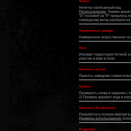
Палеко
Нечетко написанный код.
Происхождение:
Термин вошёл 
"D" похожей на "P" пришлось 
очередному витку разборок на
Парафиновый заводик
Намеренное искусственное соз
Поле
Игровая территория Ночной зон
участие в игре в поле.
Притянуть за уши
Принять заведомо сомнительн
Пробить
Проверить слова в задании с п
2) Проверь вариант кода в игр
Прокачать
(Раздуплить)
Разработать полную версию ра
Примеры использования:
Блин
Раздуплить