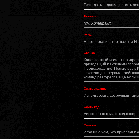
Разгадать задание, понять ло
Реквизит
(см.
Артефакт
)
Руль
Rulez, организатор проекта Ni
Свечка
Конфликтный момент на игре, 
приводящий к активным спорам
Происхождение:
Появилось в К
зажжена для первых прибывших
команд разгорелся ещё больш
Слить задание
Использовать досрочный тайма
Слить код
Умышленно отдать код соперн
Солянка
Игра ни о чём, без привязки к