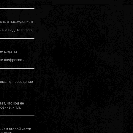
ложным нахождением
 была надета гофра,
м кода на
сти шифровок и
команд, проведение
ет, что код не
ение, и т.п.
нием второй части