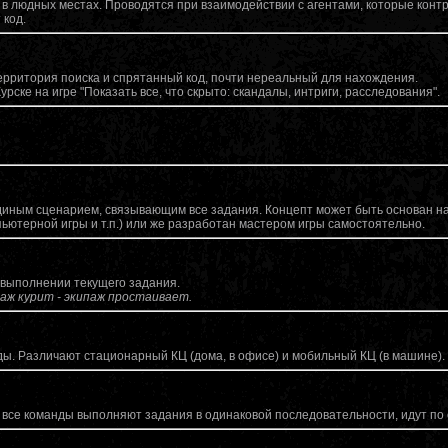
ило в людных местах. Проводятся при взаимодействии с агентами, которые кон
 код.
рритория поиска и спрятанный код, почти нереальный для нахождения.
урске на игре "Показать все, что скрыто: скандалы, интриги, расследования".
единым сценарием, связывающим все задания. Концепт может быть основан н
пьютерной игры и т.п.) или же разработан мастером игры самостоятельно.
в выполнении текущего задания.
аж курит - экипаж простаивает.
ы. Различают стационарный КЦ (дома, в офисе) и мобильный КЦ (в машине).
ой все команды выполняют задания в одинаковой последовательности, идут п