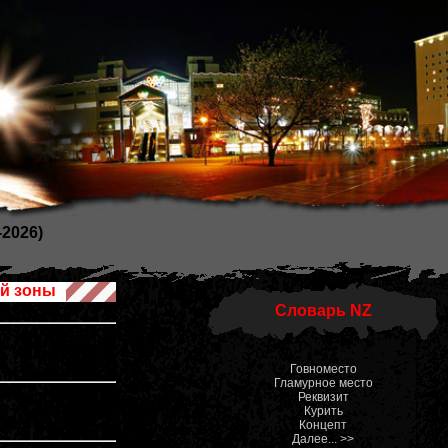
2026)
й зоны
Словарь NZ
Говноместо
Гламурное место
Реквизит
Курить
Концепт
Далее... >>