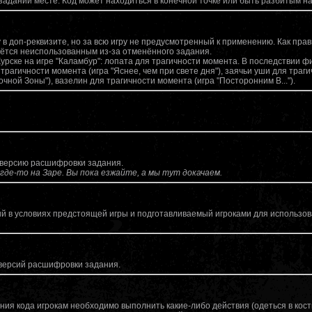
адании месте. Код может находиться в конечной точке или быть разбитым на 
 в доп-реквизите, но за всю игру не предусмотренный к применению. Как пра
таётся неиспользованным из-за отменённого задания.
урске на игре "Каламбур": лопата для трагичности момента. В последствии ф
рагичности момента (игра "Яснее, чем при свете дня"), заячьи уши для траг
 ночной Зоны"), вазелин для трагичности момента (игра "Посторонним В...").
версию расшифровки задания.
где-то на Заре. Вы пока езжайте, а мы тут докачаем.
й в условиях предстоящей игры и подготавливаемый игроками для использов
 версий расшифровки задания.
ния кода игрокам необходимо выполнить какие-либо действия (одеться в кост