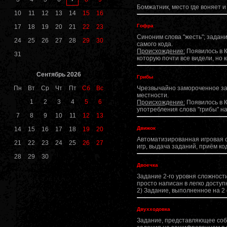
Бомжатник, место где воняет и
10
11
12
13
14
15
16
Гофра
17
18
19
20
21
22
23
Синоним слова "жесть"; задан
24
25
26
27
28
29
30
самого кода.
Происхождение:
Появилось в К
31
которую почти все видели, но 
Сентябрь 2026
Грибы
Пн
Вт
Ср
Чт
Пт
Сб
Вс
Чрезвычайно замороченное за
местности.
1
2
3
4
5
6
Происхождение:
Появилось в К
употребления слова "грибы" на
7
8
9
10
11
12
13
Движок
14
15
16
17
18
19
20
Автоматизированная игровая с
21
22
23
24
25
26
27
игр, выдача заданий, приём ко
28
29
30
Двоечка
Задание 2-го уровня сложност
просто написан в легко доступ
2) Задание, выполненное на 2 о
Двухходовка
Задание, представляющее собо