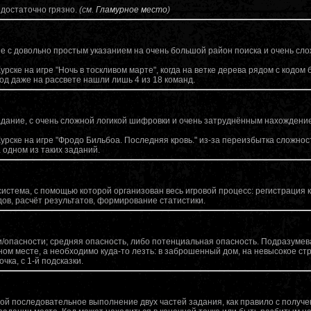
 достаточно грязно.
(см.
Гламурное место
)
ие с довольно простым указанием на очень большой район поиска и очень с
урске на игре "Ночь в тоскливом марте", когда на ветке дерева рядом с кодом
код даже на рассвете нашли лишь 4 из 18 команд.
дание, с очень сложной логикой шифровки и очень затруднённым нахождение
урске на игре "Фродо Бильбоа. Последняя кровь." из-за переизбытка сложно
 одном из таких заданий.
истема, с помощью которой организован весь игровой процесс: регистрация 
дов, расчёт результатов, формирование статистики.
и/опасности; средняя опасность, либо потенциальная опасность. Подразумева
ном месте, а необходимо куда-то лезть: в заброшенный дом, на невысокое стро
чка, с 1-й подсказки.
й последовательное выполнение двух частей задания, как правило с получе