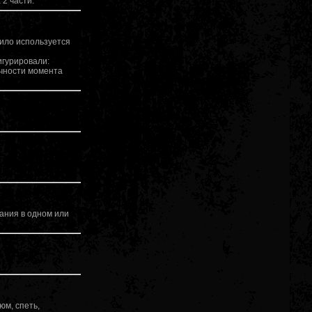
2 части.
вило используется
игурировали:
ичности момента
ания в одном или
юм, спеть,