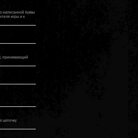
ко написанной буквы
теля игры и к
рок, принимающий
 цепочку.