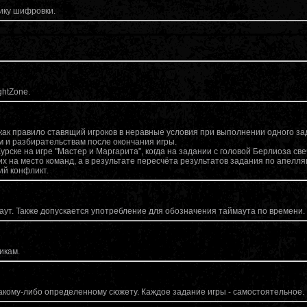
гику шифровки.
ghtZone.
как правило ставящий игроков в неравные условия при выполнении одного за
 и разбирательствам после окончания игры.
урске на игре "Мастер и Маргарита", когда на задании с головой Берлиоза св
 на место команд, а в результате пересчёта результатов задания по апелля
ий конфликт.
ут. Также допускается употребление для обозначения таймаута по времени.
икам.
 какому-либо определенному сюжету. Каждое задание игры - самостоятельное.