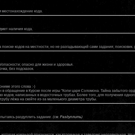
м местонахождение кода.
дмет наличия кода.
 поиске кодов на местности, но не разгадывающий сами задания; поисковик.
/опасности; опасно для жизни и здоровья.
очка, без подсказок.
ниме этого слова :-)
 в обращение в Курске после игры "Копи царя Соломона. Тайна забытого орде
о кодов, написанных в водосточных трубах. Более того, для получения одного
трубу лёжа на скейте из-за маленького диаметра трубы.
, пытаясь раздуплить задание.
(см.
Раздуплить
)
 которая командой признается, как вторичная и заведомо неправильная. Но 