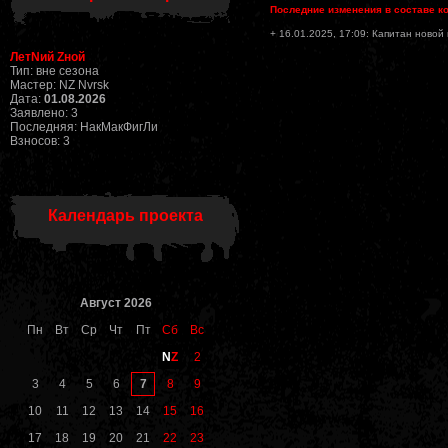
Последние изменения в составе к
+ 16.01.2025, 17:09: Капитан новой
ЛетNий Zной
Тип: вне сезона
Мастер: NZ Nvrsk
Дата:
01.08.2026
Заявлено: 3
Последняя: НакМакФигЛи
Взносов: 3
Календарь проекта
Август 2026
Пн
Вт
Ср
Чт
Пт
Сб
Вс
N
Z
2
7
3
4
5
6
8
9
10
11
12
13
14
15
16
17
18
19
20
21
22
23