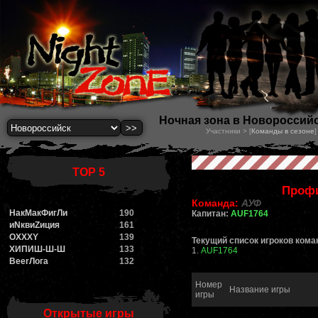
Ночная зона в Новороссийск
Участники > [
Команды в сезоне
]
TOP 5
Проф
Команда:
АУФ
НакМакФигЛи
190
Капитан:
AUF1764
иNквиZиция
161
OXXXY
139
Текущий список игроков кома
ХИПИШ-Ш-Ш
133
1.
AUF1764
BeerЛога
132
Номер
Название игры
игры
Открытые игры