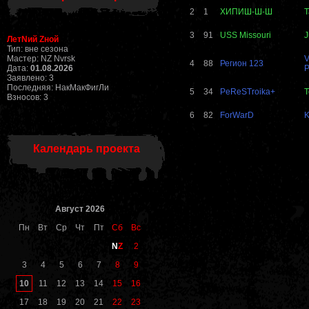
2
1
ХИПИШ-Ш-Ш
T
3
91
USS Missouri
J
ЛетNий Zной
Тип: вне сезона
Мастер: NZ Nvrsk
V
4
88
Регион 123
Дата:
01.08.2026
P
Заявлено: 3
Последняя: НакМакФигЛи
5
34
PeReSTroika+
T
Взносов: 3
6
82
ForWarD
K
Календарь проекта
Август 2026
Пн
Вт
Ср
Чт
Пт
Сб
Вс
N
Z
2
3
4
5
6
7
8
9
10
11
12
13
14
15
16
17
18
19
20
21
22
23