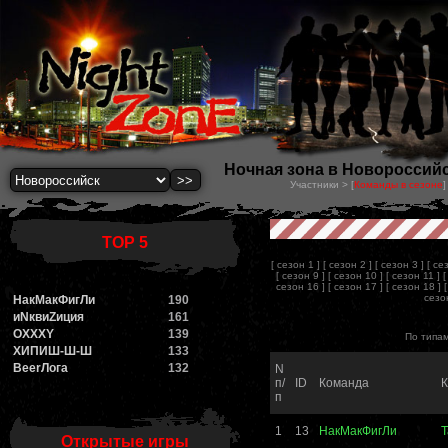
Ночная зона в Новороссийск
Участники > [
Команды в сезоне
]
TOP 5
[ сезон 1 ]
[ сезон 2 ]
[ сезон 3 ]
[ се
[ сезон 9 ]
[ сезон 10 ]
[ сезон 11 ]
сезон 16 ]
[ сезон 17 ]
[ сезон 18 ]
сезон
НакМакФигЛи
190
иNквиZиция
161
OXXXY
139
По типам
ХИПИШ-Ш-Ш
133
BeerЛога
132
N
п/
ID
Команда
К
п
1
13
НакМакФигЛи
Открытые игры