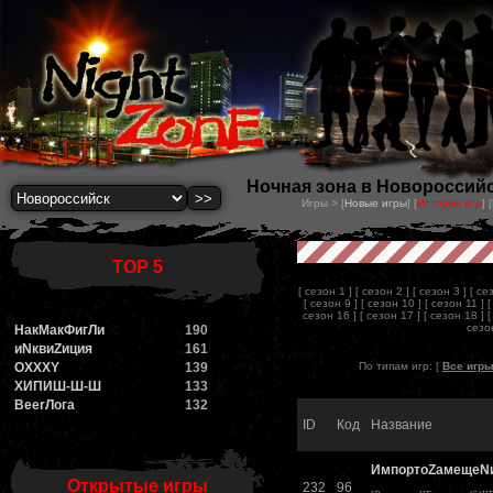
Ночная зона в Новороссийск
Игры > [
Новые игры
] [
История игр
] [
TOP 5
[ сезон 1 ]
[ сезон 2 ]
[ сезон 3 ]
[ се
[ сезон 9 ]
[ сезон 10 ]
[ сезон 11 ]
[
сезон 16 ]
[ сезон 17 ]
[ сезон 18 ]
[
сезон
НакМакФигЛи
190
иNквиZиция
161
OXXXY
139
По типам игр: [
Все игры 
ХИПИШ-Ш-Ш
133
BeerЛога
132
ID
Код
Название
ИмпортоZамещеN
Открытые игры
232
96