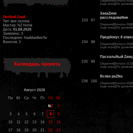
[
Задания
][
Бонусы (6)
][
ходе игры
][
По уровням
ЗакаZное
ЛетNий Zной
расследоваNие
233
97
Тип: вне сезона
[
Задания
][
Бонусы (9)
][
Мастер: NZ Nvrsk
ходе игры
][
По уровням
Дата:
01.08.2026
Заявлено: 3
Предбонус 8 апре
Последняя: НакМакФигЛи
Взносов: 3
234
98
[
Задания
][
Бонусы (2)
][
ходе игры
][
По уровням
ПасхальNый Zaяц
235
99
Календарь проекта
[
Задания
][
Бонусы (12)
]
ходе игры
][
По уровням
Всяко раZNо
236
100
[
Задания
][
Бонусы (6)
][
ходе игры
][
По уровням
Август 2026
Пн
Вт
Ср
Чт
Пт
Сб
Вс
N
Z
2
8
3
4
5
6
7
9
10
11
12
13
14
15
16
17
18
19
20
21
22
23