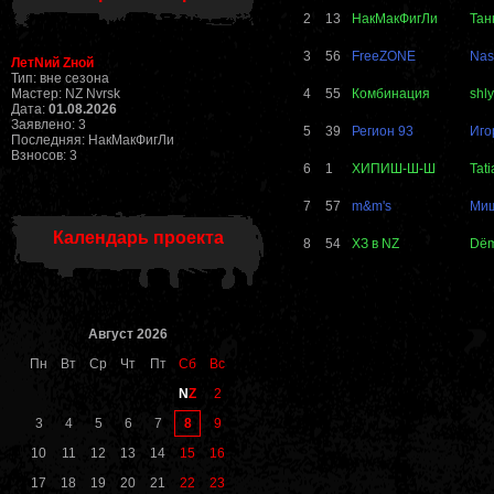
2
13
НакМакФигЛи
Тан
3
56
FreeZONE
Nas
ЛетNий Zной
Тип: вне сезона
Мастер: NZ Nvrsk
4
55
Комбинация
shl
Дата:
01.08.2026
Заявлено: 3
5
39
Регион 93
Иго
Последняя: НакМакФигЛи
Взносов: 3
6
1
ХИПИШ-Ш-Ш
Tat
7
57
m&m's
Ми
Календарь проекта
8
54
ХЗ в NZ
Dё
Август 2026
Пн
Вт
Ср
Чт
Пт
Сб
Вс
N
Z
2
8
3
4
5
6
7
9
10
11
12
13
14
15
16
17
18
19
20
21
22
23