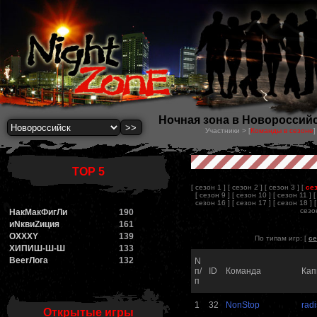
Ночная зона в Новороссийск
Участники > [
Команды в сезоне
]
TOP 5
[ сезон 1 ]
[ сезон 2 ]
[ сезон 3 ]
[
се
[ сезон 9 ]
[ сезон 10 ]
[ сезон 11 ]
[
сезон 16 ]
[ сезон 17 ]
[ сезон 18 ]
сезон
НакМакФигЛи
190
иNквиZиция
161
OXXXY
139
По типам игр: [
се
ХИПИШ-Ш-Ш
133
BeerЛога
132
N
п/
ID
Команда
Кап
п
1
32
NonStop
radi
Открытые игры