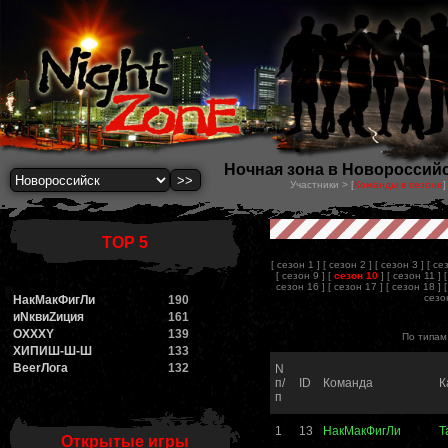
Ночная зона в Новороссийск
Участники > [
Команды в сезоне
]
TOP 5
[ сезон 1 ]
[ сезон 2 ]
[ сезон 3 ]
[ се
[ сезон 9 ]
[
сезон 10
]
[ сезон 11 ]
сезон 16 ]
[ сезон 17 ]
[ сезон 18 ]
сезон
НакМакФигЛи
190
иNквиZиция
161
OXXXY
139
По типам 
ХИПИШ-Ш-Ш
133
BeerЛога
132
N
п/
ID
Команда
К
п
1
13
НакМакФигЛи
Т
Открытые игры