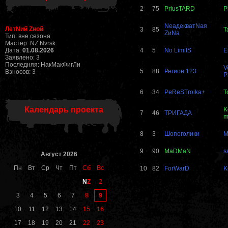
2
75
PriusTARD
P
NеадекватNая
ЛетNий Zной
3
85
Т
ZиNа
Тип: вне сезона
Мастер: NZ Nvrsk
Дата:
01.08.2026
4
5
No LimitS
E
Заявлено: 3
Последняя: НакМакФигЛи
V
5
88
Регион 123
Взносов: 3
P
6
34
PeReSTroika+
T
Календарь проекта
K
7
46
ТРИГАДА
m
8
3
Шопоголики
M
9
90
MaDMaN
s
Август 2026
Пн
Вт
Ср
Чт
Пт
Сб
Вс
10
82
ForWarD
K
N
Z
2
9
3
4
5
6
7
8
10
11
12
13
14
15
16
17
18
19
20
21
22
23