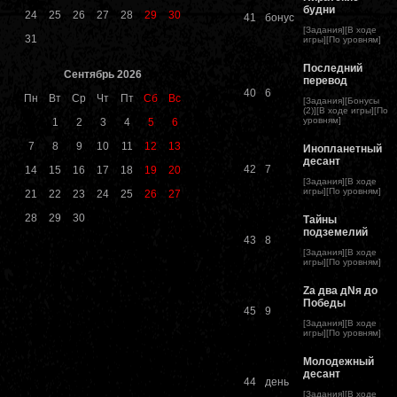
будни
24
25
26
27
28
29
30
41
бонус
[
Задания
][
В ходе
31
игры
][
По уровням
]
Последний
Сентябрь 2026
перевод
40
6
Пн
Вт
Ср
Чт
Пт
Сб
Вс
[
Задания
][
Бонусы
(2)
][
В ходе игры
][
По
уровням
]
1
2
3
4
5
6
7
8
9
10
11
12
13
Инопланетный
десант
42
7
14
15
16
17
18
19
20
[
Задания
][
В ходе
игры
][
По уровням
]
21
22
23
24
25
26
27
28
29
30
Тайны
подземелий
43
8
[
Задания
][
В ходе
игры
][
По уровням
]
Zа два дNя до
Победы
45
9
[
Задания
][
В ходе
игры
][
По уровням
]
Молодежный
десант
44
день
[
Задания
][
В ходе