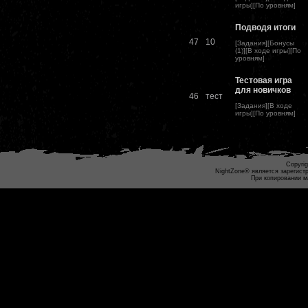
игры
][
По уровням
]
Подводя итоги
47
10
[
Задания
][
Бонусы
(1)
][
В ходе игры
][
По
уровням
]
Тестовая игра
для новичков
46
тест
[
Задания
][
В ходе
игры
][
По уровням
]
Copyrig
NightZone® является зарегист
При копировании м