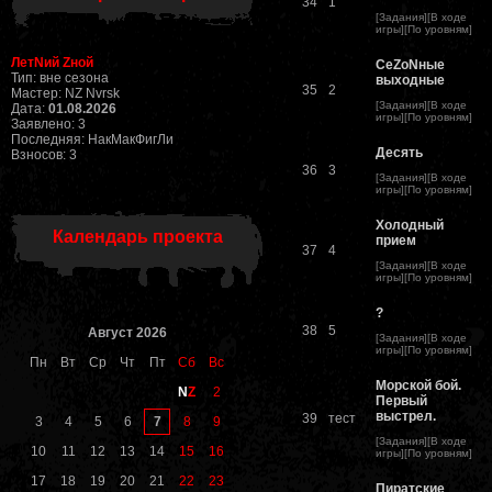
34
1
[
Задания
][
В ходе
игры
][
По уровням
]
ЛетNий Zной
СеZоNные
Тип: вне сезона
выходные
35
2
Мастер: NZ Nvrsk
[
Задания
][
В ходе
Дата:
01.08.2026
игры
][
По уровням
]
Заявлено: 3
Последняя: НакМакФигЛи
Десять
Взносов: 3
36
3
[
Задания
][
В ходе
игры
][
По уровням
]
Холодный
Календарь проекта
прием
37
4
[
Задания
][
В ходе
игры
][
По уровням
]
?
38
5
Август 2026
[
Задания
][
В ходе
игры
][
По уровням
]
Пн
Вт
Ср
Чт
Пт
Сб
Вс
Морской бой.
N
Z
2
Первый
выстрел.
39
тест
7
3
4
5
6
8
9
[
Задания
][
В ходе
10
11
12
13
14
15
16
игры
][
По уровням
]
17
18
19
20
21
22
23
Пиратские