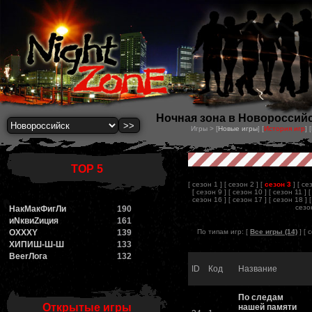
Ночная зона в Новороссийск
Игры > [
Новые игры
] [
История игр
] [
TOP 5
[ сезон 1 ]
[ сезон 2 ]
[
сезон 3
]
[ се
[ сезон 9 ]
[ сезон 10 ]
[ сезон 11 ]
[
сезон 16 ]
[ сезон 17 ]
[ сезон 18 ]
сезон
НакМакФигЛи
190
иNквиZиция
161
OXXXY
139
По типам игр: [
Все игры (14)
] [
с
ХИПИШ-Ш-Ш
133
BeerЛога
132
ID
Код
Название
По следам
Открытые игры
нашей памяти