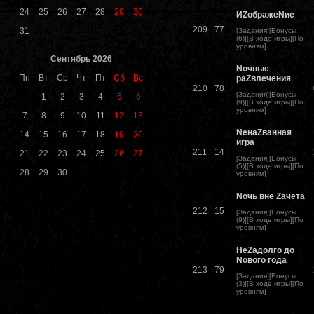
24
25
26
27
28
29
30
ИZображеNие
209
77
31
[
Задания
][
Бонусы
(6)
][
В ходе игры
][
По
уровням
]
Сентябрь 2026
Nочные
Пн
Вт
Ср
Чт
Пт
Сб
Вс
раZвлечения
210
78
[
Задания
][
Бонусы
1
2
3
4
5
6
(9)
][
В ходе игры
][
По
уровням
]
7
8
9
10
11
12
13
NенаZванная
14
15
16
17
18
19
20
игра
211
14
21
22
23
24
25
26
27
[
Задания
][
Бонусы
(5)
][
В ходе игры
][
По
28
29
30
уровням
]
Nочь вне Zачета
212
15
[
Задания
][
Бонусы
(9)
][
В ходе игры
][
По
уровням
]
НеZадолго до
Nового года
213
79
[
Задания
][
Бонусы
(3)
][
В ходе игры
][
По
уровням
]