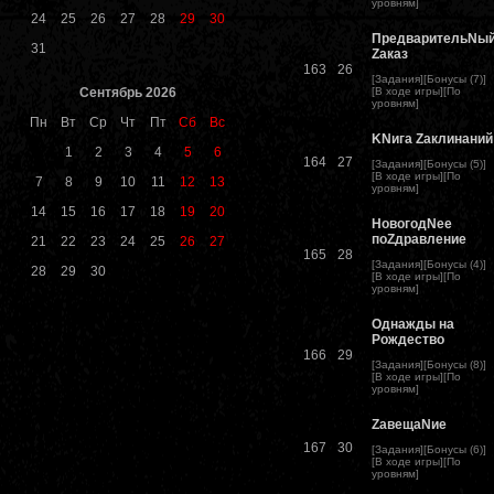
уровням
]
24
25
26
27
28
29
30
ПредварительNы
31
Zаказ
163
26
[
Задания
][
Бонусы (7)
]
Сентябрь 2026
[
В ходе игры
][
По
уровням
]
Пн
Вт
Ср
Чт
Пт
Сб
Вс
KNига Zаклинаний
1
2
3
4
5
6
164
27
[
Задания
][
Бонусы (5)
]
[
В ходе игры
][
По
7
8
9
10
11
12
13
уровням
]
14
15
16
17
18
19
20
НовогодNее
поZдравление
21
22
23
24
25
26
27
165
28
[
Задания
][
Бонусы (4)
]
28
29
30
[
В ходе игры
][
По
уровням
]
Однажды на
Рождество
166
29
[
Задания
][
Бонусы (8)
]
[
В ходе игры
][
По
уровням
]
ZавещаNие
167
30
[
Задания
][
Бонусы (6)
]
[
В ходе игры
][
По
уровням
]