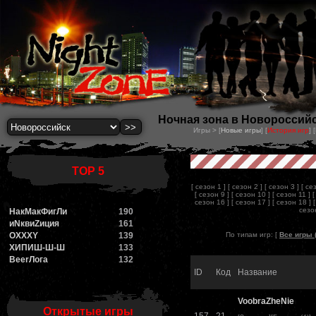
Ночная зона в Новороссийск
Игры > [
Новые игры
] [
История игр
] [
TOP 5
[ сезон 1 ]
[ сезон 2 ]
[ сезон 3 ]
[ се
[ сезон 9 ]
[ сезон 10 ]
[ сезон 11 ]
[
сезон 16 ]
[ сезон 17 ]
[ сезон 18 ]
сезон
НакМакФигЛи
190
иNквиZиция
161
OXXXY
139
По типам игр: [
Все игры (
ХИПИШ-Ш-Ш
133
BeerЛога
132
ID
Код
Название
VoobraZheNie
Открытые игры