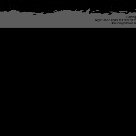
Copyrig
NightZone® является зарегист
При копировании м