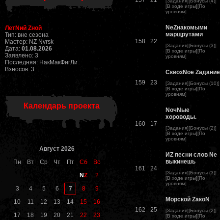
157
21
[
Задания
][
Бонусы (4)
]
[
В ходе игры
][
По
уровням
]
NeZнакомыми
ЛетNий Zной
марщрутами
Тип: вне сезона
158
22
Мастер: NZ Nvrsk
[
Задания
][
Бонусы (3)
]
Дата:
01.08.2026
[
В ходе игры
][
По
Заявлено: 3
уровням
]
Последняя: НакМакФигЛи
Взносов: 3
СквозNое Zадание
159
23
[
Задания
][
Бонусы (10)
]
[
В ходе игры
][
По
уровням
]
Календарь проекта
NочNые
хороводы.
160
17
[
Задания
][
Бонусы (2)
]
[
В ходе игры
][
По
уровням
]
Август 2026
ИZ песни слов Nе
выкинешь
Пн
Вт
Ср
Чт
Пт
Сб
Вс
161
24
[
Задания
][
Бонусы (3)
]
N
Z
2
[
В ходе игры
][
По
уровням
]
7
3
4
5
6
8
9
Морской ZакоN
10
11
12
13
14
15
16
162
25
[
Задания
][
Бонусы (2)
]
17
18
19
20
21
22
23
[
В ходе игры
][
По