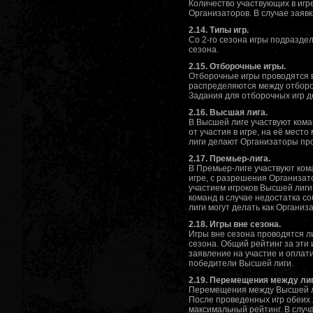
Количество участвующих в игр
Организаторов. В случае заявк
2.14. Типы игр.
Со 2-го сезона игры подразде
сезона.
2.15. Отборочные игры.
Отборочные игры проводятся в
распределяются между отбороч
Задания для отборочных игр 
2.16. Высшая лига.
В Высшей лиге участвуют кома
от участия в игре, на её мес
лиги делают Организаторы про
2.17. Премьер-лига.
В Премьер-лиге участвуют ком
игре, с разрешения Организат
участием игроков Высшей лиги.
команд в случае недостатка с
лиги могут делать как Организ
2.18. Игры вне сезона.
Игры вне сезона проводятся ли
сезона. Общий рейтинг за эти
заявление на участие и оплати
победители Высшей лиги.
2.19. Перемещения между ли
Перемещения между Высшей ли
После проведенных игр обеих 
максимальный рейтинг. В случ