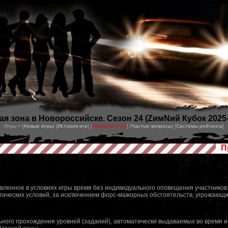
ая зона в Новороссийске. Сезон 24 (ZимNий Кубок 2025-
Игры > [
Новые игры
] [
История игр
] [
Правила игры
] [
Частые вопросы
] [
Системы рейтинга
]
П
явленное в условиях игры время без индивидуального оповещения участников
гических условий, за исключением форс-мажорных обстоятельств, угрожающи
ьного прохождения уровней (заданий), автоматически выдаваемых во время и