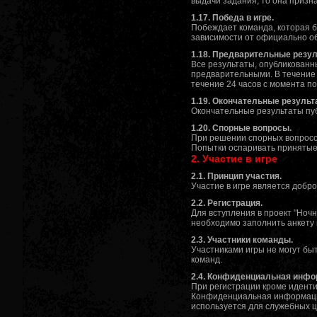
выдачи задания, то она призн
1.17. Победа в игре.
Побеждает команда, которая б
зависимости от официально об
1.18. Предварительные резул
Все результаты, опубликованн
предварительными. В течение 
течение 24 часов с момента п
1.19. Окончательные результ
Окончательные результаты пуб
1.20. Спорные вопросы.
При решении спорных вопросо
Попытки оспаривать принятые
2. Участие в игре
2.1. Принцип участия.
Участие в игре является добр
2.2. Регистрация.
Для вступления в проект "Ноч
необходимо заполнить анкету 
2.3. Участники команды.
Участниками игры не могут быт
команд.
2.4. Конфиденциальная инфо
При регистрации кроме иден
Конфиденциальная информация
используется для служебных ц