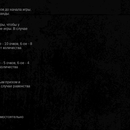
ов до начала игры.
манды.
гры, чтобы у
е игры. В случае
 - 10 очков, 6-ое - 8
 от количества
- 5 очков, 6-ое - 4
т количества
ным призом и
 случае равенства
амостоятельно