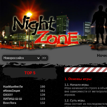
Ночн
TOP 5
1. Основы игры
1.1. Начало игры.
НакМакФигЛи
190
Игра начинается строго в объ
иNквиZиция
161
вне зависимости от метеороло
OXXXY
139
игроков.
ХИПИШ-Ш-Ш
133
1.2. Суть игры.
BeerЛога
132
Игра состоит из последовател