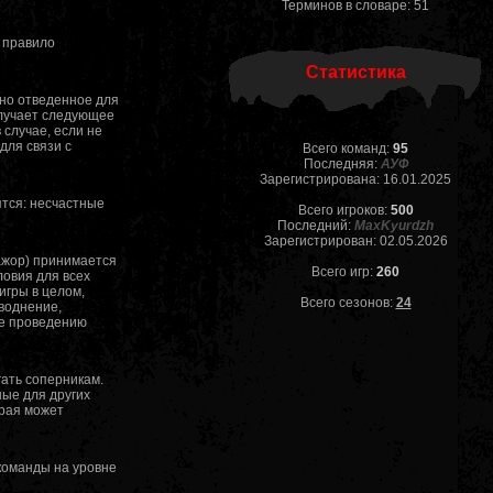
Терминов в словаре: 51
к правило
Статистика
ьно отведенное для
олучает следующее
 случае, если не
для связи с
Всего команд:
95
Последняя:
АУФ
Зарегистрирована: 16.01.2025
ятся: несчастные
Всего игроков:
500
Последний:
MaxKyurdzh
Зарегистрирован: 02.05.2026
ажор) принимается
Всего игр:
260
ловия для всех
игры в целом,
Всего сезонов:
24
воднение,
ие проведению
ать соперникам.
ые для других
орая может
команды на уровне