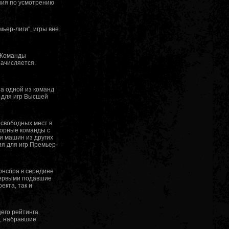
ния по усмотрению
ьер-лиги", игры вне
. Команды
начисляется.
а одной из команд
я для игр Высшей
 свободных мест в
борные команды с
и машин из других
ия для игр Премьер-
понсора в середине
 первыми подавшие
екта, так и
его рейтинга.
ы, набравшие