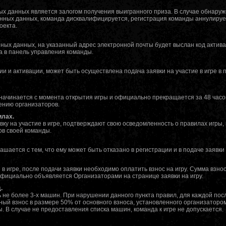
х данных является залогом получения выигранного приза. В случае обнару
нных данных, команда дисквалифицируется, регистрация команды аннулирует
оекта.
нных данных, на указанный адрес электронной почты будет выслан код актив
а в панель управления команды.
и и активации, может быть осуществлена подача заявки на участие в игре в
начинается с момента открытия игры и официально прекращается за 48 часов
нию организаторов.
илах.
вку на участие в игре, подтверждают свою осведомленность о правилах игры,
ов своей команды.
ашается с тем, что ему может быть отказано в регистрации и в подаче заявки 
е в игре, после подачи заявки необходимо оплатить взнос на игру. Сумма взн
 официально объявляется Организаторами на странице заявки на игру.
.
ь не более 3-х машин. При нарушении данного пункта правил, для каждой п
ый взнос в размере 50% от основного взноса, установленного организатор
. В случае не предоставления списка машин, команда к игре не допускается.