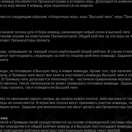
е команд объявляется Организаторами в условиях игры. Допускаются измене
и на игру менее 4 команд, игра переносится на неделю.
ляются следующим образом: отборочные игры, игры "Высшей лиги", игры "Прем
 начале сезона для отбора команд, начинающих новый сезон в высшей лиге
ными играми на усмотрение Организаторов. Общий рейтинг за эти игры не 
делают Организаторы проекта.
нды, набравшие за текущий сезон наибольший общий рейтинг. В случае отказ
то могут претендовать следующие за ней по общему рейтингу команды. Задани
екта.
анды, не попавшие в Высшую лигу, и новые команды. Кроме того, при наличии
оров, в Премьер-лиге могут вне зачета участвовать команды Высшей лиги и с
 В Премьер-лиге допускается легионерство - частичное привлечение игроков 
обственных. Число легионеров не может превышать половину команды. Задан
аторы проекта, так и победители Высшей лиги.
бо по окончании одного сезона, до начала нового сезона, либо как игра от с
 игры не начисляется. В играх вне сезона могут принимать участие команды,
вшие взнос. Задания для внесезонных игр могут делать как Организаторы про
гами.
гой и Премьер-лигой осуществляется на основе утвержденной системы общ
лиг определяется общий рейтинг команд, и в Высшую лигу попадают команд
ае совпадения рейтинга капитаны претендующих команд тянут жребий.