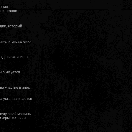
жения
ся, взнос
ации, который
 панели управления
 до начала игры.
 и обязуется
на участие в игре.
оса устанавливается
оследующей машины
ом игры. Машины