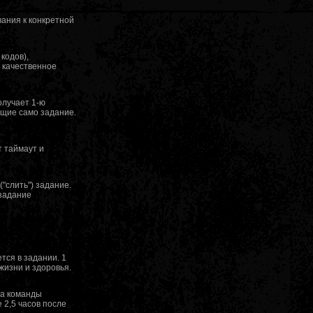
ания к конкретной
кодов),
а качественное
олучает 1-ю
ющие само задание.
т таймаут и
"слить") задание.
 задание
тся в задании. 1
 жизни и здоровья.
ша команды
 2,5 часов после