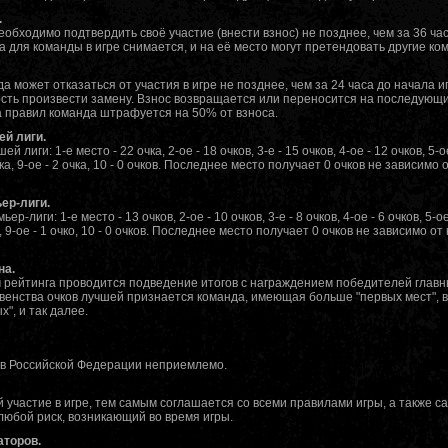
.
еобходимо подтвердить своё участие (внести взнос) не позднее, чем за 36 час
а для команды в игре снимается, и на её место могут претендовать другие ко
а может отказаться от участия в игре не позднее, чем за 24 часа до начала и
ть произвести замену. Взнос возвращается или переносится на последующи
а правил команда штрафуется на 50% от взноса.
ей лиги.
иги: 1-е место - 22 очка, 2-ое - 18 очков, 3-е - 15 очков, 4-ое - 12 очков, 5-ое
 очка, 9-ое - 2 очка, 10 - 0 очков. Последнее место получает 0 очков не зависимо
ер-лиги.
лиги: 1-е место - 13 очков, 2-ое - 10 очков, 3-е - 8 очков, 4-ое - 6 очков, 5-ое 
чка, 9-ое - 1 очко, 10 - 0 очков. Последнее место получает 0 очков не зависимо о
на.
м рейтинга проводится подведение итогов с награждением победителей глав
авенства очков лучшей признается команда, имеющая больше "первых мест", в
х", и так далее.
ов Российской Федерации неприемлемо.
участие в игре, тем самым соглашается со всеми правилами игры, а также с
любой риск, возникающий во время игры.
аторов.