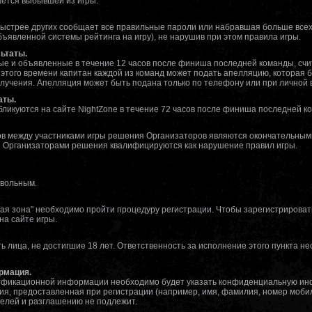
ается выбывшей из игры.
ыстрее других сообщает все правильные пароли или набравшая больше всех 
ъявленной системы рейтинга на игру), не нарушив при этом правила игры.
ьтаты.
ые и объявленные в течение 12 часов после финиша последней команды, сч
этого времени капитан каждой из команд может подать апелляцию, которая 
олучения. Апелляция может быть подана только по телефону или при личной 
аты.
ликуются на сайте NightZone в течение 72 часов после финиша последней к
в между участниками игры решения Организаторов являются окончательным
 Организаторами решения квалифицируются как нарушение правил игры.
овольным.
ная зона" необходимо пройти процедуру регистрации. Чтобы зарегистрироват
на сайте игры.
ь лица, не достигшие 18 лет. Ответственность за исполнение этого пункта н
рмация.
тификационной информации необходимо будет указать конфиденциальную и
, предоставленная при регистрации (например, имя, фамилия, номер мобил
елей и разглашению не подлежит.