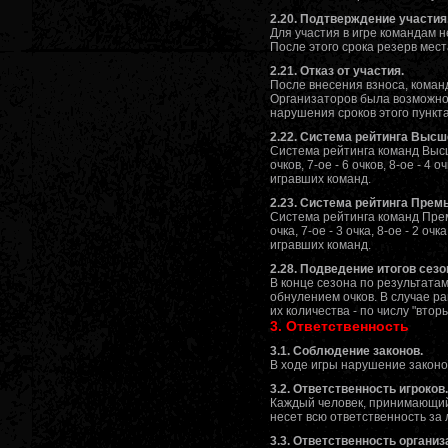
2.20. Подтверждение участия
Для участия в игре командам н
После этого срока резерв мест
2.21. Отказ от участия.
После внесения взноса, команд
Организаторов была возможнос
нарушения сроков этого пункт
2.22. Система рейтинга Высш
Система рейтинга команд Выcшей л
очков, 7-ое - 6 очков, 8-ое - 4
игравших команд.
2.23. Система рейтинга Премь
Система рейтинга команд Премьер-
очка, 7-ое - 3 очка, 8-ое - 2 о
игравших команд.
2.28. Подведение итогов сезо
В конце сезона по результата
обнулением очков. В случае р
их количества - по числу "вторы
3. Ответственность
3.1. Соблюдение законов.
В ходе игры нарушение закон
3.2. Ответственность игроков.
Каждый человек, принимающий 
несет всю ответственность за 
3.3. Ответственность организ