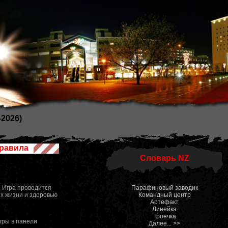
2026)
равила
Словарь NZ
. Игра проводится
Парафиновый заводик
х жизни и здоровью
Командный центр
Артефакт
Линейка
Троечка
гры в панели
Далее... >>