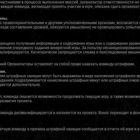
 участниками в процессе выполнения миссий, организатор ответственности не 
 каждая команда, желающая принять участие в игре, обязана сдать организа
аны.
с правоохранительными и другими уполномоченными органами, возлагается н
в ходе составления уровней, обязуются умышленно не провоцировать событи
апрещено получение информации о содержании игры или о содержании уровн
нения очередного задания конкретной игры. За попытку несанкционированно
валифицируется. Категорически запрещается слежка и преследование машин
ний Организаторы оставляют за собой право наказать команду штрафами.
ия.
ях штрафные санкции могут быть выражены в виде наложения штрафного вр
 заданиях подразумевается начисление штрафных минут или штрафных очков
щается дополнительно.
л, команда лишается возможности продолжать текущую игру, а также возмо
развития проекта.
оманда дисквалифицируется и изгоняется из проекта. Взнос переходит в фо
.
тную команду и причина штрафной санкции сообщается в отчете об игре и 