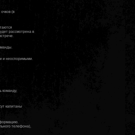
очков (в
итаются
будет рассмотрена в
встрече.
оманды.
и и неоспоримыми.
ь команду,
есут капитаны
нформацию.
ьного телефона),