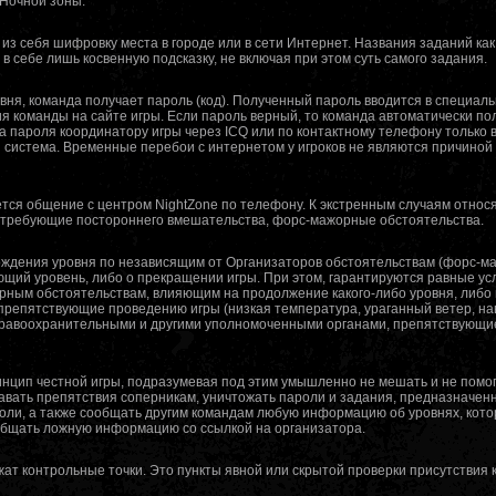
 Ночной зоны.
из себя шифровку места в городе или в сети Интернет. Названия заданий ка
 в себе лишь косвенную подсказку, не включая при этом суть самого задания.
вня, команда получает пароль (код). Полученный пароль вводится в специал
ия команды на сайте игры. Если пароль верный, то команда автоматически п
а пароля координатору игры через ICQ или по контактному телефону только в
система. Временные перебои с интернетом у игроков не являются причиной 
ется общение с центром NightZone по телефону. К экстренным случаям относ
ы, требующие постороннего вмешательства, форс-мажорные обстоятельства.
ождения уровня по независящим от Организаторов обстоятельствам (форс-м
щий уровень, либо о прекращении игры. При этом, гарантируются равные ус
рным обстоятельствам, влияющим на продолжение какого-либо уровня, либо 
 препятствующие проведению игры (низкая температура, ураганный ветер, на
правоохранительными и другими уполномоченными органами, препятствующ
нцип честной игры, подразумевая под этим умышленно не мешать и не помог
вать препятствия соперникам, уничтожать пароли и задания, предназначенн
оли, а также сообщать другим командам любую информацию об уровнях, кот
общать ложную информацию со ссылкой на организатора.
ат контрольные точки. Это пункты явной или скрытой проверки присутствия 