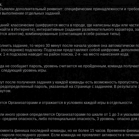
т.
бъявлен дополнительный реквизит: специфические принадлежности и требов
и выполнении отдельных заданий.
ний: классические (шифруются места в городе, где написаны коды или части 
найти в Интернете), интерактивные (задания развлекательного характера, з
тся агентом), комбинированные (сочетающие в себе разные типы).
олнить задание, то через 30 минут после начала уровня она автоматически п
2-ю (последнюю) подсказку. Подсказки представляют собой шифровки, дополня
 1-я подсказка наводит на район поиска, 2-я - на место нанесения кода.
нда не сообщает пароль, уровень считается не пройденным, команда получае
 следующий уровень игры.
ут после получения задания у каждой команды есть возможность пропустить (
предопределенный пароль, указанный на странице с заданием. В результате
аутом.
тся Организаторами и отражается в условиях каждой игры в отдельности.
ли иного уровня определяется Организаторами по шкале от 1 до 3 и указывае
ь - средняя опасность, либо потенциальная опасность, 3 уровень - опасно для
момента финиша последней команды, но не более 15 часов. Временем фини
 пароля последнего уровня. Если команда не проявляет активности в течение