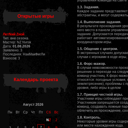
управления команды на сайте
1.3. Задания.
Каждое задание представляет 
абстрактны, и могут содержать
Открытые игры
1.4. Выполнение задания.
В результате прохождения уро
него место в панели управлен
задание. Допускается передач
ЛетNий Zной
работает автоматизированная 
Тип: вне сезона
координатором игры.
Мастер: NZ Nvrsk
Дата:
01.08.2026
1.5. Общение с центром.
Заявлено: 3
В экстренных случаях допуска
Последняя: НакМакФигЛи
случаи с игроками в ходе игр
Взносов: 3
1.6. Форс-мажор.
В случае невозможности прох
решение о переходе на следую
команд-участниц. К форс-мажо
Календарь проекта
относятся: погодные условия,
землетрясение), проблемы с 
уровня, либо игры в целом
1.7. Принцип честной игры.
Участники игры соблюдают при
Участникам запрещается созда
Август 2026
команд, создавать ложные пар
облегчить их прохождение, со
Пн
Вт
Ср
Чт
Пт
Сб
Вс
1.8. Контроль.
N
Z
2
Некоторые уровни игры содерж
или месте нахождения кода.
7
3
4
5
6
8
9