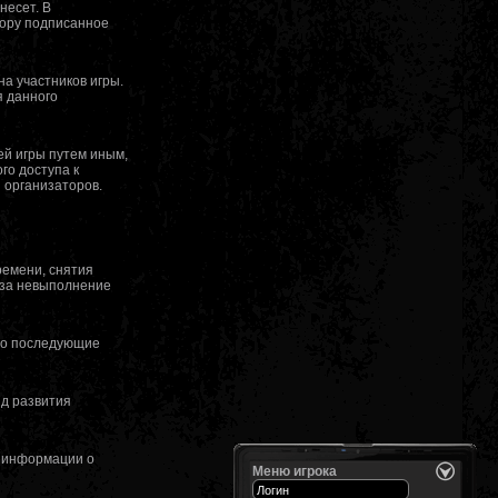
несет. В
тору подписанное
а участников игры.
я данного
ей игры путем иным,
го доступа к
 организаторов.
емени, снятия
 за невыполнение
жно последующие
нд развития
в информации о
Меню игрока