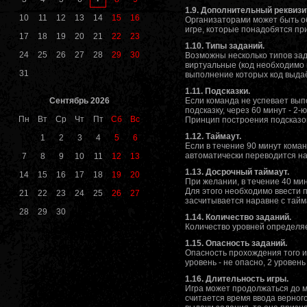
1.9. Дополнительный реквизи
10
11
12
13
14
15
16
Организаторами может быть о
игре, которые понадобятся пр
17
18
19
20
21
22
23
1.10. Типы заданий.
24
25
26
27
28
29
30
Возможны несколько типов зада
виртуальные (код необходимо 
31
выполнение которых код выдаё
1.11. Подсказки.
Сентябрь 2026
Если команда не успевает вып
подсказку, через 60 минут - 
Пн
Вт
Ср
Чт
Пт
Сб
Вс
Принцип построения подсказок:
1.12. Таймаут.
1
2
3
4
5
6
Если в течение 90 минут кома
автоматически переводится на
7
8
9
10
11
12
13
1.13. Досрочный таймаут.
14
15
16
17
18
19
20
При желании, в течение 40 мин
Для этого необходимо ввести 
21
22
23
24
25
26
27
засчитывается наравне с тайм
28
29
30
1.14. Количество заданий.
Количество уровней определяе
1.15. Опасность заданий.
Опасность прохождения того и
уровень - не опасно, 2 уровен
1.16. Длительность игры.
Игра может продолжаться до 
считается время ввода верного