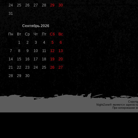
24
25
26
27
28
29
30
31
Сентябрь 2026
Пн
Вт
Ср
Чт
Пт
Сб
Вс
1
2
3
4
5
6
7
8
9
10
11
12
13
14
15
16
17
18
19
20
21
22
23
24
25
26
27
28
29
30
Copyrig
NightZone® является зарегист
При копировании м