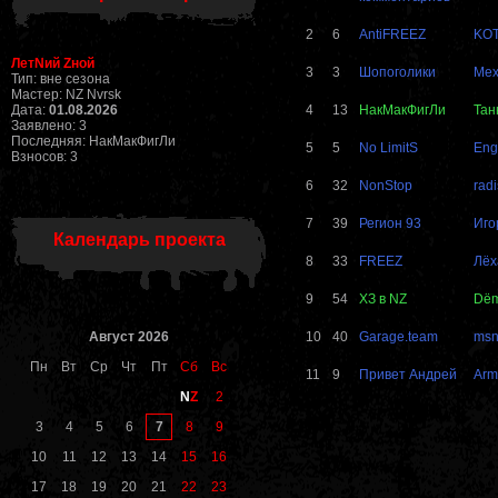
2
6
AntiFREEZ
KO
ЛетNий Zной
3
3
Шопоголики
Me
Тип: вне сезона
Мастер: NZ Nvrsk
Дата:
01.08.2026
4
13
НакМакФигЛи
Тан
Заявлено: 3
Последняя: НакМакФигЛи
5
5
No LimitS
Eng
Взносов: 3
6
32
NonStop
radi
7
39
Регион 93
Иго
Календарь проекта
8
33
FREEZ
Лёх
9
54
ХЗ в NZ
Dё
Август 2026
10
40
Garage.team
ms
Пн
Вт
Ср
Чт
Пт
Сб
Вс
11
9
Привет Андрей
Arm
N
Z
2
7
3
4
5
6
8
9
10
11
12
13
14
15
16
17
18
19
20
21
22
23