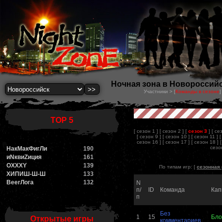
Ночная зона в Новороссийск
Участники > [
Команды в сезоне
]
TOP 5
[ сезон 1 ]
[ сезон 2 ]
[
сезон 3
]
[ се
[ сезон 9 ]
[ сезон 10 ]
[ сезон 11 ]
[
сезон 16 ]
[ сезон 17 ]
[ сезон 18 ]
сезон
НакМакФигЛи
190
иNквиZиция
161
OXXXY
139
По типам игр: [
сезонная 
ХИПИШ-Ш-Ш
133
BeerЛога
132
N
п/
ID
Команда
Кап
п
Без
1
15
Бло
Открытые игры
комментариев